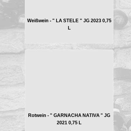
Weißwein - " LA STELE " JG 2023 0,75
L
Rotwein - " GARNACHA NATIVA " JG
2021 0,75 L