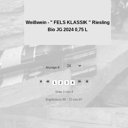
Weißwein - " FELS KLASSIK " Riesling
Bio JG 2024 0,75 L
Anzeige #
1
2
3
4
Seite 3 von 4
Ergebnisse 49 - 72 von 87